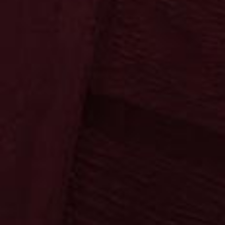
Ossenkämper
Oechelhaeuser
Ossenkämper
Oechelhaeuser
Kräuter
Klassiker
Sahne
Spezialitäten
Fanartikel
Die Fruchtigen
Neuheiten
Neuheiten
Sonnenschein
Copa Sol
Sonnenschein
Copa Sol
Die Klassiker
Ypioca
Neuheiten
Mari Mayans
Ron Siboney
Neuheiten