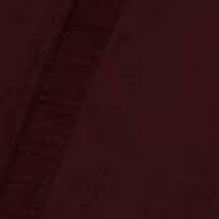
Ossenkämper
Oechelhaeuser
Sonnenschein
Copa Sol
Unternehmen
Ron Siboney „Reserva
Especial“
38.0 % vol • 0,7 l
Rum
Mindestens 36 Monate lagert der Reserva
Especial in amerikanischen Eichenholzfässern. Er
ist sehr ausgewogen im Geschmack und hat ein
wunderbares Aroma.
14,95 €
Preis inkl. MwSt.