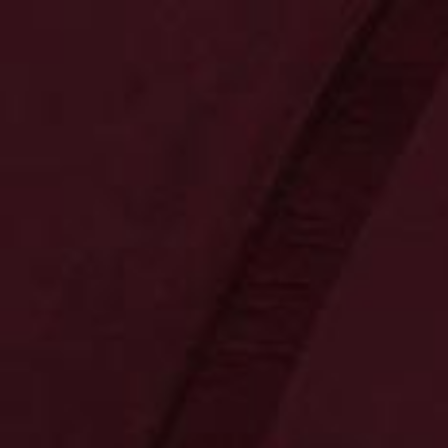
0
0
0,00 €
Neuheiten
Kontakt
Bereiche
Tradition
Präsente
Innovation