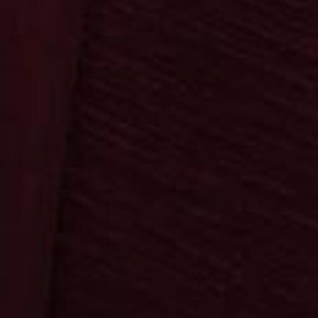
Krugmann
Startseite
Bereiche
Kontakt
Suche
0
0,00 €
Bestellung & Versand
AGB & Datenschutz
Impressum